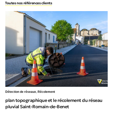
Toutes nos références clients
Détection de réseaux
,
Récolement
Dét
plan topographique et le récolement du réseau
dé
pluvial Saint-Romain-de-Benet
U 