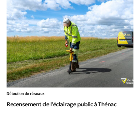
Détection de réseaux
Dét
Recensement de l’éclairage public à Thénac
Dé