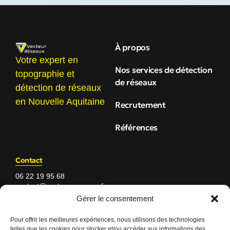
À propos
Votre expert en
Nos services de détection
topographie et
de réseaux
détection de réseaux
en Nouvelle Aquitaine
Recrutement
Références
Contact
06 22 19 95 68
contact@vecteur-reseaux.fr
Du lundi au jeudi 8h – 18h
Gérer le consentement
Vendredi 8h - 16h
Pour offrir les meilleures expériences, nous utilisons des technologies
telles que les cookies pour stocker et/ou accéder aux informations des